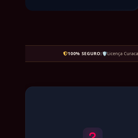
100% SEGURO:
🛡️
Licença Curac