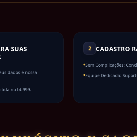
RA SUAS
CADASTRO RÁ
2
S
Sem Complicações: Concl
eus dados é nossa
Equipe Dedicada: Suporte 
ntida no bb999.