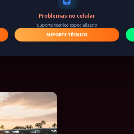
Problemas no celular
Suporte técnico especializado
SUPORTE TÉCNICO