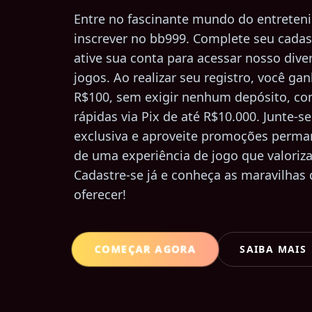
Entre no fascinante mundo do entreten
inscrever no bb999. Complete seu cada
ative sua conta para acessar nosso diver
jogos. Ao realizar seu registro, você ga
R$100, sem exigir nenhum depósito, c
rápidas via Pix de até R$10.000. Junte-
exclusiva e aproveite promoções perma
de uma experiência de jogo que valoriza 
Cadastre-se já e conheça as maravilhas
oferecer!
COMEÇAR AGORA
SAIBA MAIS