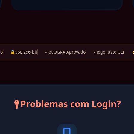
ao
🔒
SSL 256-bit
✓
eCOGRA Aprovado
✓
Jogo Justo GLI
Problemas com Login?