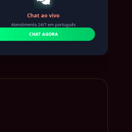
Chat ao vivo
Atendimento 24/7 em português
CHAT AGORA