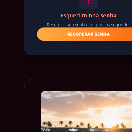
Esqueci minha senha
Recupere sua senha em poucos segundos
RECUPERAR SENHA