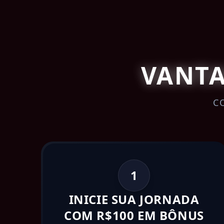
VANTA
C
1
INICIE SUA JORNADA
COM R$100 EM BÔNUS